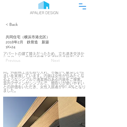
APALIER DESIGN
< Back
共同住宅（横浜市港北区）
2018年2月 鉄骨造 新築
1K×24
アパートの建て替えだったため、立ち退き交渉か
らスタート。交渉は弁護士をご紹介させていただ
Previous
Next
き、無事3か月で完了。少し変形の土地だったた
め、間口と奥行きを調整し3パターンの間取りにな
りました。構造は地震に強い薄板軽量形鋼造を採
用。外断熱工法も取り入れ、冬暖かく夏涼しい住
まいを実現しています。内装は女性が住みたくな
るようなシンプルで清潔感のある内装をご提案。
室内デザインがシンプルで、間取りが使いやすい
との評価をいただき、女性入居者が91.4％となり
ました。