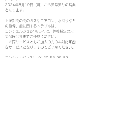
2024年8月19日（月）から通常通りの営業
となります。
上記期間の間のガスやエアコン、水回りなど
の設備、鍵に関するトラブルは、
コンシェルジュ24もしくは、弊社指定の火
災保険会社までご連絡ください。
　※両サービスともご加入の方のみ対応可能
なサービスとなりますのでご了承ください。
コンシェルジュ24：0120-55-99-89
火災保険（e-Net）：0120-089-998
そのほか、何かございましたら下記メールま
でご連絡ください。
chintai@apalier.co.jp
何卒宜しくお願い申し上げます。
社員一同